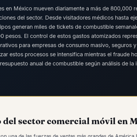
les en México mueven diariamente a más de 800,000 r
iones del sector. Desde visitadores médicos hasta ej
uipos generan miles de tickets de combustible semana
 pesos. El control de estos gastos atomizados repre
erativos para empresas de consumo masivo, seguros y r
alizar estos procesos se intensifica mientras el fraude
esupuesto anual de combustible según análisis de la i
 del sector comercial móvil en 
on una de las fuerzas de ventas más grandes de América L