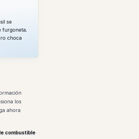
il se
 furgoneta.
ero choca
formación
siona los
uga ahora
de combustible