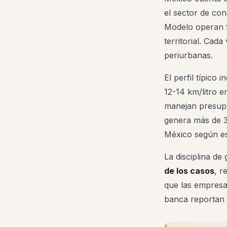
el sector de c
Modelo operan fl
territorial. Cad
periurbanas.
El perfil típic
12-14 km/litro 
manejan presupu
genera más de 3
México según es
La disciplina de
de los casos
, r
que las empresa
banca reportan 