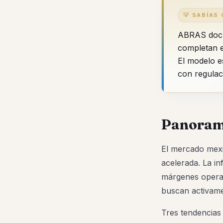
💡 SABÍAS 
ABRAS docum
completan e
El modelo e
con regulaci
Panoram
El mercado mexi
acelerada. La i
márgenes operat
buscan activame
Tres tendencias