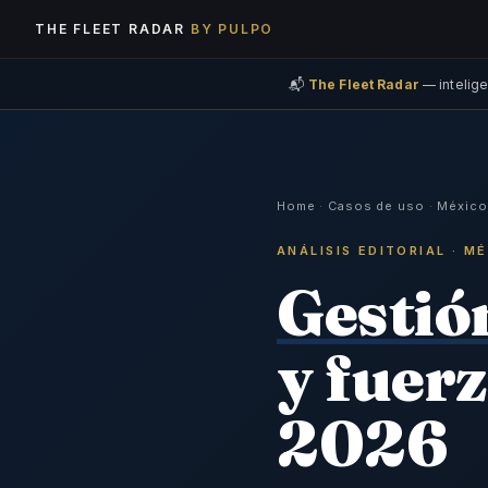
THE FLEET RADAR
BY PULPO
📬
The Fleet Radar
— intelige
Home
·
Casos de uso
·
México
ANÁLISIS EDITORIAL · M
Gestión
y fuer
2026