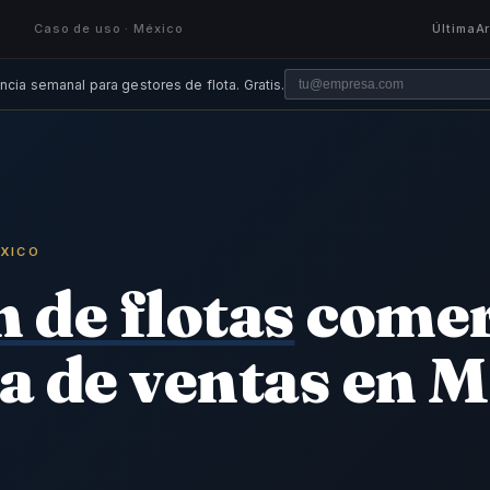
Caso de uso · México
Última
A
ncia semanal para gestores de flota. Gratis.
ÉXICO
 de flotas
comer
za de ventas en 