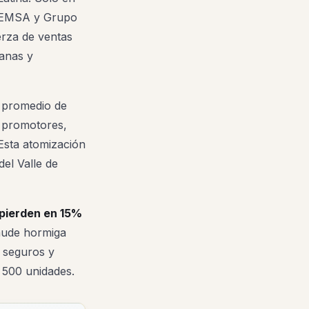
 FEMSA y Grupo
erza de ventas
banas y
s promedio de
y promotores,
Esta atomización
el Valle de
 pierden en 15%
aude hormiga
 seguros y
 500 unidades.