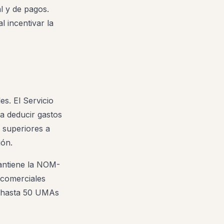
l y de pagos.
 incentivar la
es. El Servicio
ra deducir gastos
 superiores a
ión.
antiene la NOM-
 comerciales
de hasta 50 UMAs