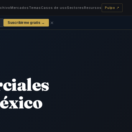
rchivo
Mercados
Temas
Casos de uso
Sectores
Recursos
Pulpo ↗
✕
Suscribirme gratis →
ciales
México