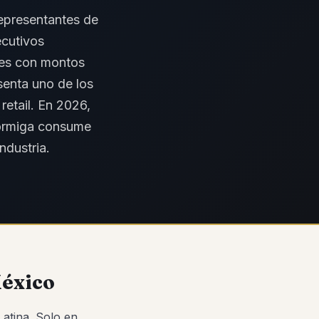
epresentantes de
ecutivos
les con montos
senta uno de los
etail. En 2026,
 hormiga consume
ndustria.
México
atina. Solo en