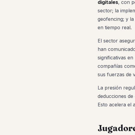
digitales
, con p
sector; la imple
geofencing; y la
en tiempo real.
El sector asegu
han comunicado 
significativas 
compañías co
sus fuerzas de ve
La presión regul
deducciones de 
Esto acelera el
Jugadore