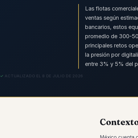
Las flotas comercia
ventas según estimac
bancarios, estos eq
promedio de 300-500
principales retos op
la presión por digit
entre 3% y 5% del pr
ACTUALIZADO EL 8 DE JULIO DE 2026
Contexto
México cuenta c