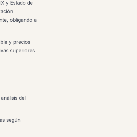
MX y Estado de
ración
nte, obligando a
ble y precios
ivas superiores
análisis del
tas según