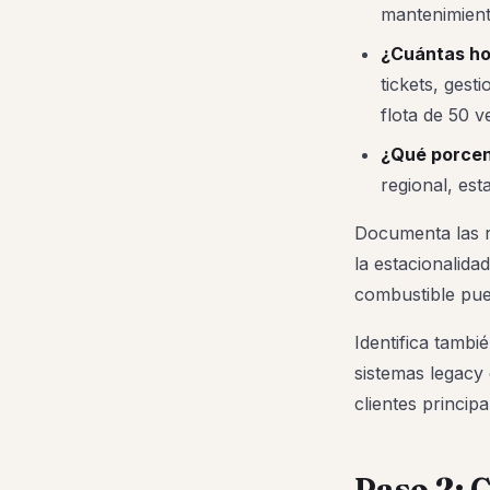
mantenimiento
¿Cuántas hor
tickets, ges
flota de 50 v
¿Qué porcen
regional, est
Documenta las r
la estacionalida
combustible pue
Identifica tambi
sistemas legacy
clientes principa
Paso 2: C