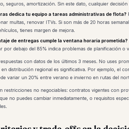
, seguros, amortización. Sin este dato, cualquier decisión 
as dedica tu equipo a tareas administrativas de flota?
R
tionar multas, renovar ITVs. Si son más de 20 horas semana
ehículos, tienes margen de mejora.
taje de entregas cumple la ventana horaria prometida?
ar por debajo del 85% indica problemas de planificación o vis
espuestas con datos de los últimos 3 meses. No uses prom
d en distribución regional es significativa. Por ejemplo, el 
de variar un 20% entre verano e invierno en rutas del nor
én restricciones no negociables: contratos vigentes con pr
 que no puedes cambiar inmediatamente, o requisitos especí
les.
riterios y trade-offs en la decis