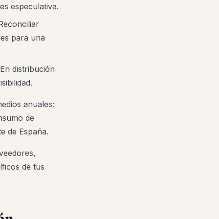
es especulativa.
econciliar
les para una
En distribución
ibilidad.
edios anuales;
consumo de
te de España.
oveedores,
ficos de tus
ión