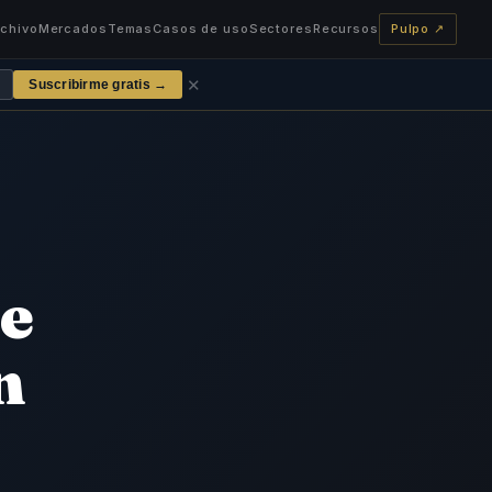
rchivo
Mercados
Temas
Casos de uso
Sectores
Recursos
Pulpo ↗
✕
Suscribirme gratis →
de
n