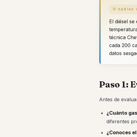
💡 SABÍAS
El diésel s
temperatura
técnica Che
cada 200 ca
datos sesga
Paso 1: E
Antes de evalua
¿Cuánto gas
diferentes p
¿Conoces el 