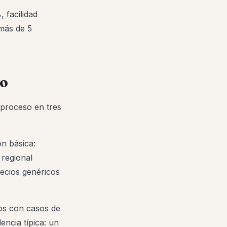
 facilidad
más de 5
do
l proceso en tres
n básica:
 regional
ecios genéricos
os con casos de
encia típica: un