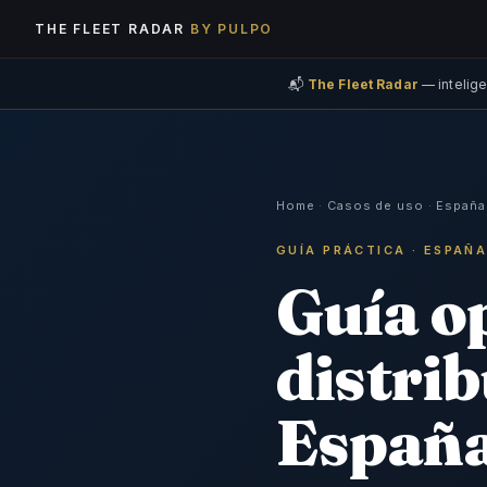
THE FLEET RADAR
BY PULPO
📬
The Fleet Radar
— intelige
Home
·
Casos de uso
·
España
GUÍA PRÁCTICA · ESPAÑ
Guía op
distrib
Españ