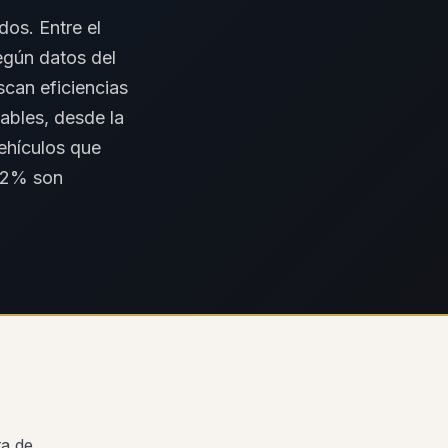
os. Entre el
egún datos del
scan eficiencias
ables, desde la
vehículos que
-12% son
ta de