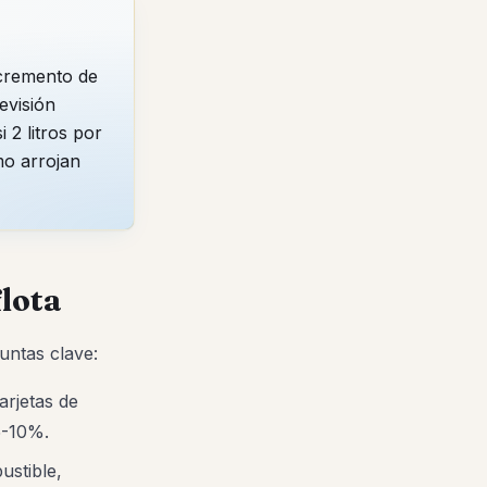
ncremento de
evisión
 2 litros por
mo arrojan
flota
untas clave:
arjetas de
5-10%.
stible,