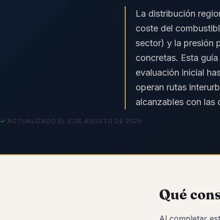
La distribución regi
coste del combustibl
sector) y la presión
concretas. Esta guía
evaluación inicial h
operan rutas interur
alcanzables con las 
ACTUALIZADO EL 5 DE AGOSTO DE 2026
Qué cons
Al completar es