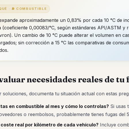
 QUÉ · ⛽ COMBUSTIBLE
e expande aproximadamente un 0,83% por cada 10 °C de i
 (coeficiente 0,00083/°C, según estándares API/ASTM y r
vron). Un cambio de 10 °C puede alterar el volumen en casi
rgados; sin corrección a 15 °C las comparativas de consu
dos.
valuar necesidades reales de tu 
r soluciones, documenta tu situación actual con estas preg
tas en combustible al mes y cómo lo controlas?
Si usas t
roveedores o reembolsos, probablemente tienes fugas del 
coste real por kilómetro de cada vehículo?
Incluye combu