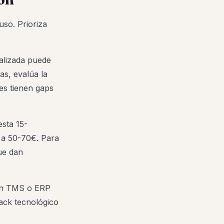
uso. Prioriza
alizada puede
as, evalúa la
es tienen gaps
esta 15-
 a 50-70€. Para
que dan
un TMS o ERP
ack tecnológico