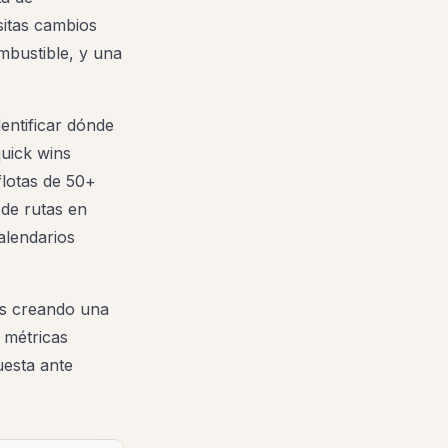
esitas cambios
mbustible, y una
dentificar dónde
quick wins
flotas de 50+
 de rutas en
alendarios
ps creando una
 métricas
uesta ante