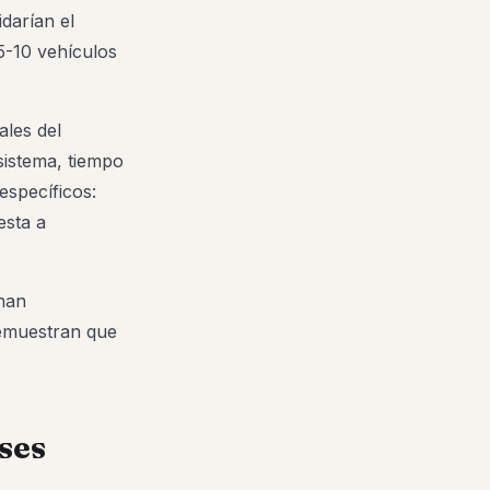
darían el
5-10 vehículos
ales del
sistema, tiempo
específicos:
esta a
han
demuestran que
ses