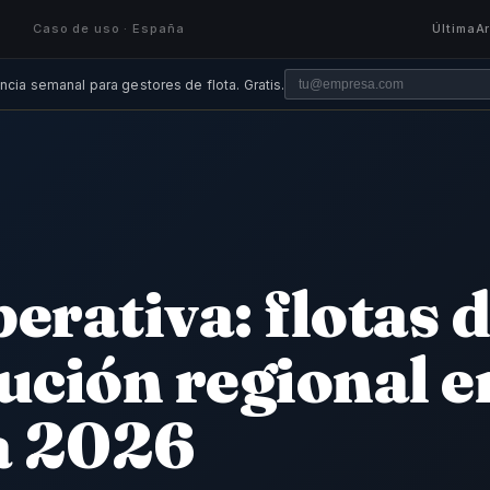
Caso de uso · España
Última
A
ncia semanal para gestores de flota. Gratis.
A
erativa: flotas 
ución regional e
a 2026