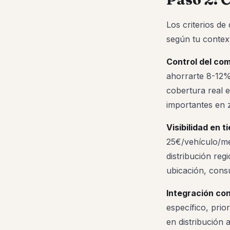
Los criterios de
según tu contex
Control del com
ahorrarte 8-12%
cobertura real e
importantes en 
Visibilidad en t
25€/vehículo/me
distribución reg
ubicación, consu
Integración co
específico, pri
en distribución 