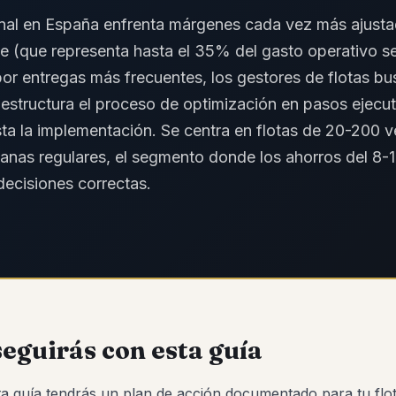
onal en España enfrenta márgenes cada vez más ajustad
e (que representa hasta el 35% del gasto operativo s
 por entregas más frecuentes, los gestores de flotas bu
 estructura el proceso de optimización en pasos ejecut
asta la implementación. Se centra en flotas de 20-200 
banas regulares, el segmento donde los ahorros del 8
decisiones correctas.
eguirás con esta guía
ta guía tendrás un plan de acción documentado para tu flo