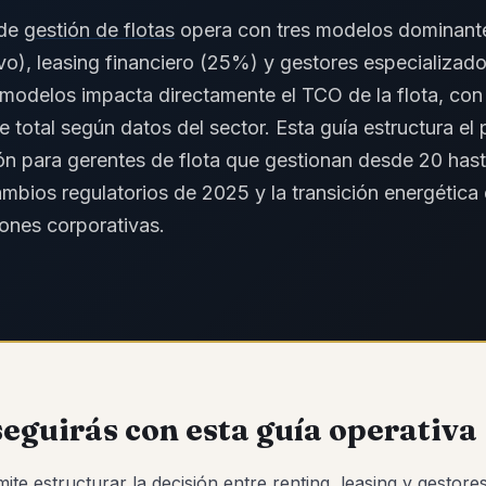
 de
gestión de flotas
opera con tres modelos dominante
vo), leasing financiero (25%) y gestores especializad
 modelos impacta directamente el TCO de la flota, con
e total según datos del sector. Esta guía estructura el
ón para gerentes de flota que gestionan desde 20 has
ambios regulatorios de 2025 y la transición energética 
ones corporativas.
eguirás con esta guía operativa
mite estructurar la decisión entre renting, leasing y gestor