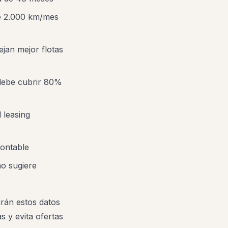
e 2.000 km/mes
jan mejor flotas
 debe cubrir 80%
 leasing
ontable
ño sugiere
rán estos datos
 y evita ofertas