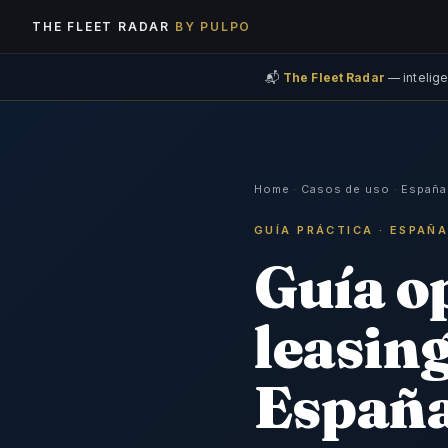
THE FLEET RADAR
BY PULPO
📬
The Fleet Radar
— intelige
Home
·
Casos de uso
·
España
GUÍA PRÁCTICA · ESPAÑ
Guía op
leasing
Españ