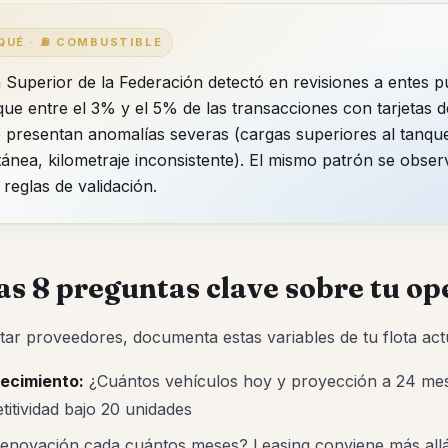
 QUÉ · ⛽ COMBUSTIBLE
a Superior de la Federación detectó en revisiones a entes p
ue entre el 3% y el 5% de las transacciones con tarjetas d
 presentan anomalías severas (cargas superiores al tanqu
tánea, kilometraje inconsistente). El mismo patrón se obser
 reglas de validación.
Las 8 preguntas clave sobre tu o
ar proveedores, documenta estas variables de tu flota act
ecimiento:
¿Cuántos vehículos hoy y proyección a 24 mes
itividad bajo 20 unidades
enovación cada cuántos meses? Leasing conviene más all