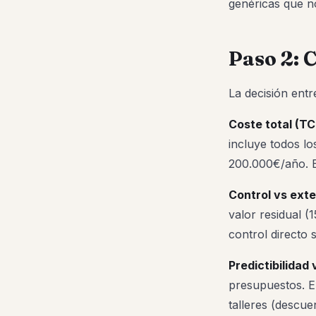
genéricas que no
Paso 2: C
La decisión ent
Coste total (TCO
incluye todos lo
200.000€/año. Eva
Control vs exte
valor residual (
control directo
Predictibilidad 
presupuestos. El
talleres (descue