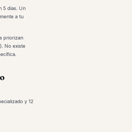
n 5 días. Un
mente a tu
a priorizan
). No existe
ecífica.
do
pecializado y 12