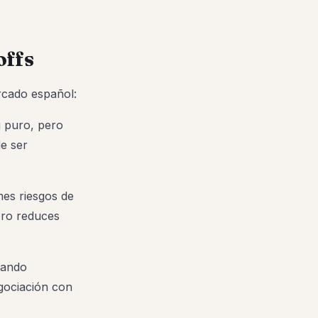
offs
rcado español:
g puro, pero
de ser
mes riesgos de
pero reduces
itando
egociación con