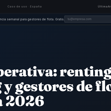
Caso de uso · España
Última
A
ncia semanal para gestores de flota. Gratis.
A
erativa: renting
 y gestores de fl
a 2026