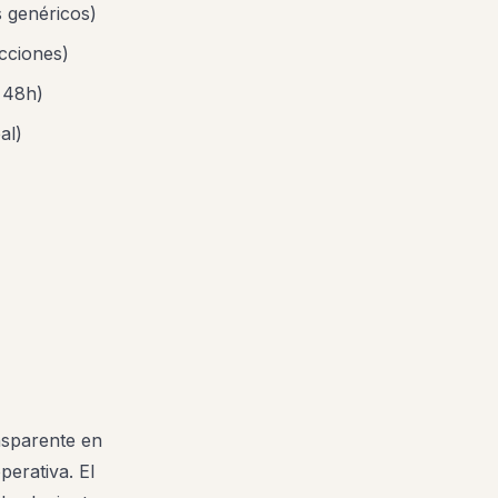
 genéricos)
ecciones)
 48h)
al)
nsparente en
perativa. El