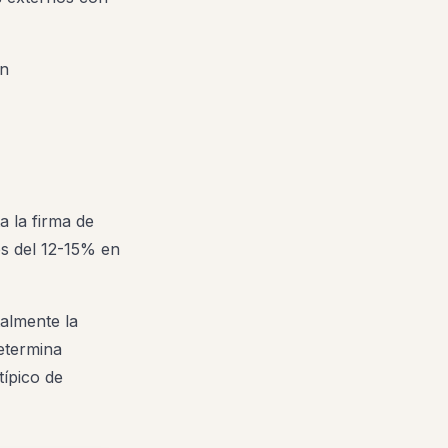
ón
a la firma de
os del 12-15% en
talmente la
determina
típico de