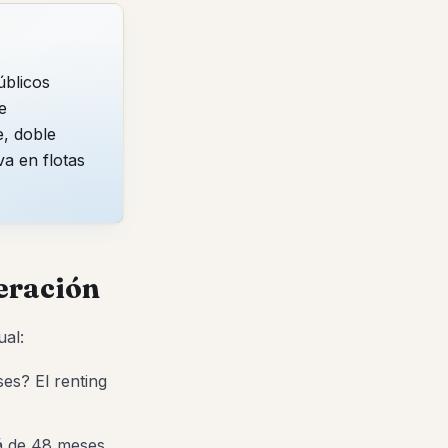
úblicos
e
e, doble
va en flotas
peración
ual:
es? El renting
á de 48 meses