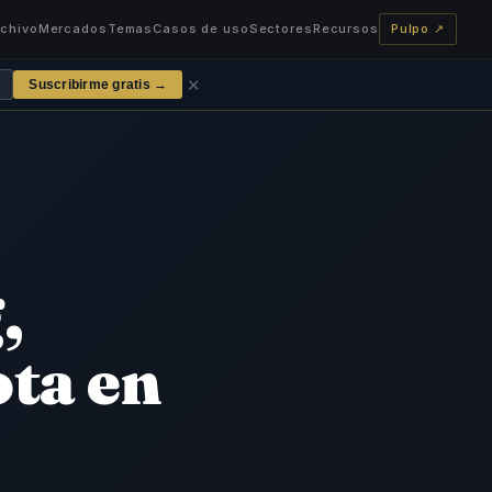
rchivo
Mercados
Temas
Casos de uso
Sectores
Recursos
Pulpo ↗
✕
Suscribirme gratis →
,
ota en