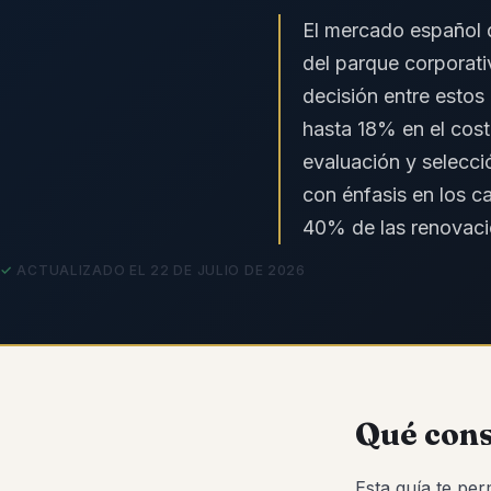
El mercado español
del parque corporati
decisión entre estos
hasta 18% en el cost
evaluación y selecci
con énfasis en los c
40% de las renovaci
ACTUALIZADO EL 22 DE JULIO DE 2026
Qué cons
Esta guía te per