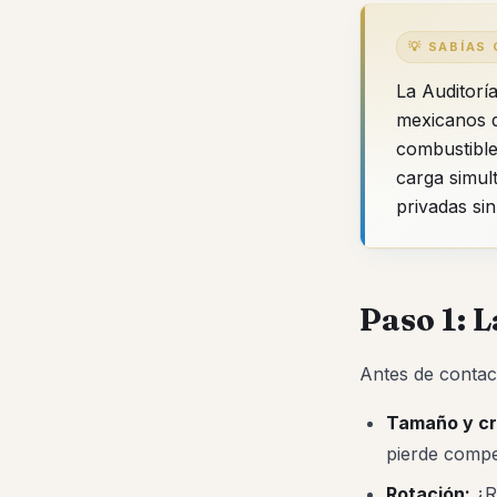
💡 SABÍAS
La Auditorí
mexicanos q
combustible
carga simul
privadas sin
Paso 1: 
Antes de contact
Tamaño y cr
pierde compet
Rotación:
¿R