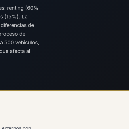
s: renting (60%
os (15%). La
 diferencias de
 proceso de
ta 500 vehículos,
que afecta al
es externos con