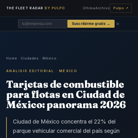
THE FLEET RADAR
BY PULPO
Última
Archivo
Pulpo ↗
✕
Suscribirme gratis →
Home
·
Ciudades
·
México
ANÁLISIS EDITORIAL · MÉXICO
Tarjetas de combustible
para flotas en Ciudad de
México: panorama 2026
Ciudad de México concentra el 22% del
parque vehicular comercial del país según