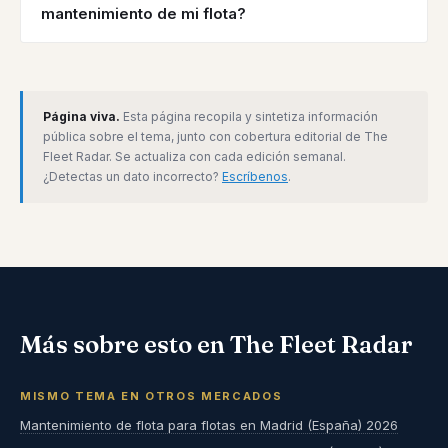
mantenimiento de mi flota?
Página viva.
Esta página recopila y sintetiza información
pública sobre el tema, junto con cobertura editorial de The
Fleet Radar. Se actualiza con cada edición semanal.
¿Detectas un dato incorrecto?
Escríbenos
.
Más sobre esto en The Fleet Radar
MISMO TEMA EN OTROS MERCADOS
Mantenimiento de flota para flotas en Madrid (España) 2026