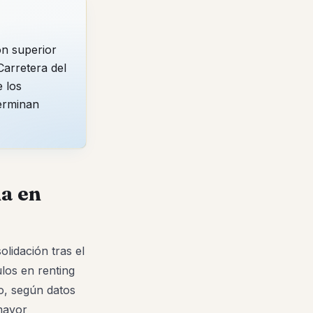
ón superior
Carretera del
e los
terminan
na en
lidación tras el
los en renting
o, según datos
 mayor