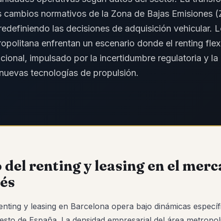
los cambios normativos de la Zona de Bajas Emisiones 
redefiniendo las decisiones de adquisición vehicular. 
ropolitana enfrentan un escenario donde el renting flex
dicional, impulsado por la incertidumbre regulatoria y l
nuevas tecnologías de propulsión.
 del renting y leasing en el mer
és
enting y leasing en Barcelona opera bajo dinámicas específ
resto de España. La densidad empresarial del área metropo