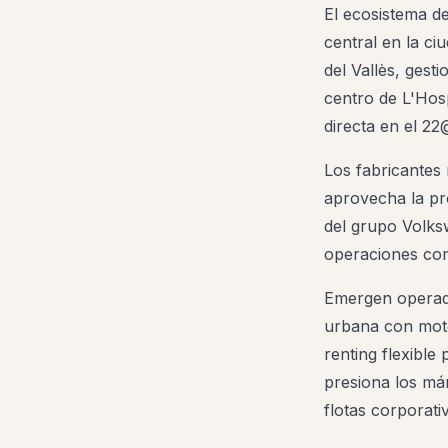
El ecosistema d
central en la ci
del Vallès, gest
centro de L'Hos
directa en el 2
Los fabricantes 
aprovecha la pr
del grupo Volk
operaciones com
Emergen operado
urbana con motos
renting flexibl
presiona los má
flotas corporat