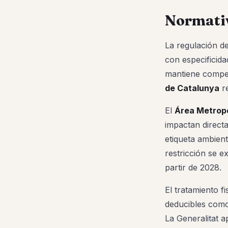
Normativ
La regulación d
con especificid
mantiene compet
de Catalunya
re
El
Área Metropo
impactan directa
etiqueta ambient
restricción se e
partir de 2028.
El tratamiento f
deducibles como 
La Generalitat a