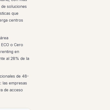
 de soluciones
sticas que
berga centros
 área
ta ECO o Cero
renting en
nte al 28% de la
icionales de 48-
a: las empresas
va de acceso