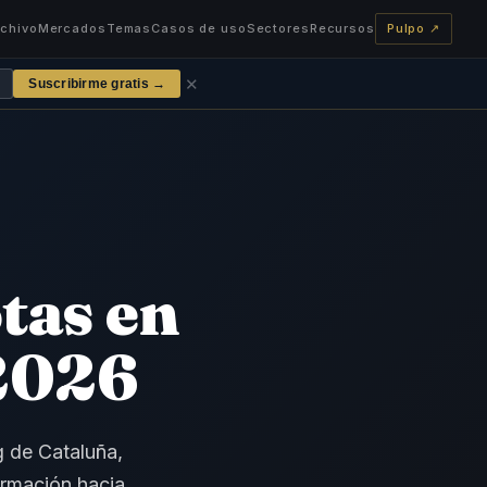
rchivo
Mercados
Temas
Casos de uso
Sectores
Recursos
Pulpo ↗
✕
Suscribirme gratis →
otas en
2026
g de Cataluña,
ormación hacia