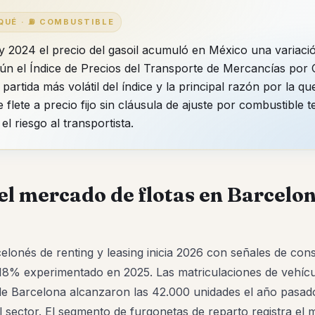
 QUÉ · ⛽ COMBUSTIBLE
y 2024 el precio del gasoil acumuló en México una variaci
ún el Índice de Precios del Transporte de Mercancías por 
 partida más volátil del índice y la principal razón por la qu
 flete a precio fijo sin cláusula de ajuste por combustible 
el riesgo al transportista.
el mercado de flotas en Barcelo
lonés de renting y leasing inicia 2026 con señales de conso
 18% experimentado en 2025. Las matriculaciones de vehícu
 de Barcelona alcanzaron las 42.000 unidades el año pasad
l sector. El segmento de furgonetas de reparto registra el