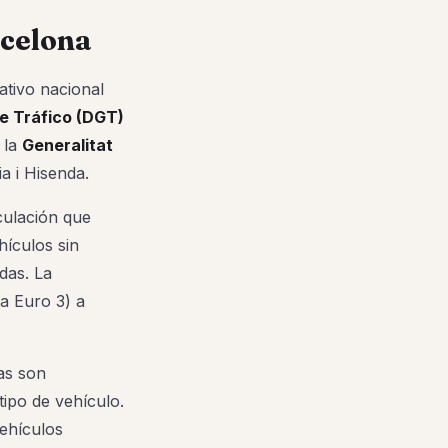
rcelona
ativo nacional
e Tráfico (DGT)
 la
Generalitat
a i Hisenda.
culación que
hículos sin
das. La
na Euro 3) a
tas son
tipo de vehículo.
vehículos