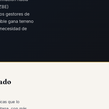
(ZBE)
Los gestores de
ible gana terreno
a necesidad de
cado
icas que lo
litana, con más