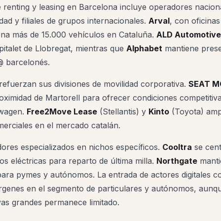
e renting y leasing en Barcelona incluye operadores nacio
udad y filiales de grupos internacionales.
Arval
, con oficina
iona más de 15.000 vehículos en Cataluña.
ALD Automotive
pitalet de Llobregat, mientras que
Alphabet
mantiene prese
2@ barcelonés.
refuerzan sus divisiones de movilidad corporativa.
SEAT MÓ
oximidad de Martorell para ofrecer condiciones competitiv
swagen.
Free2Move Lease
(Stellantis) y
Kinto
(Toyota) amp
erciales en el mercado catalán.
res especializados en nichos específicos.
Cooltra
se cent
 eléctricas para reparto de última milla.
Northgate
manti
e para pymes y autónomos. La entrada de actores digitales
rgenes en el segmento de particulares y autónomos, aunq
ivas grandes permanece limitado.