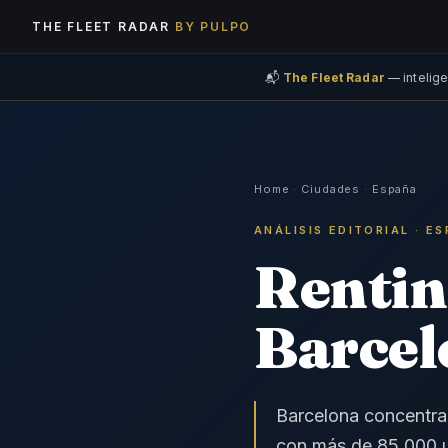
THE FLEET RADAR
BY PULPO
📬
The Fleet Radar
— intelige
Home
·
Ciudades
·
España
ANÁLISIS EDITORIAL · E
Renting
Barcel
Barcelona concentra 
con más de 85.000 u