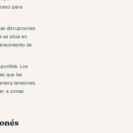
cceso para
las disrupciones
a se sitúa en
arecimiento de
sponible. Los
as que las
genera tensiones
er a zonas
lonés