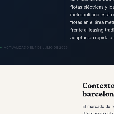
flotas eléctricas y 
metropolitana están 
flotas en el área met
frente al leasing tra
adaptación rápida a 
ACTUALIZADO EL 1 DE JULIO DE 2026
Contexto
barcelon
El mercado de r
diferencian del 