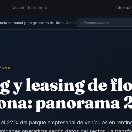
Ciudad · Barcelona
Última
A
ncia semanal para gestores de flota. Gratis.
SPAÑA
 y leasing de fl
ona: panorama 
el 22% del parque empresarial de vehículos en rentin
nidades operativas según datos del sector. La transf