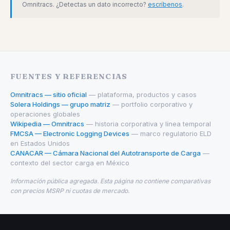
Omnitracs. ¿Detectas un dato incorrecto?
escríbenos
.
FUENTES Y REFERENCIAS
Omnitracs — sitio oficial
— plataforma, productos y casos
Solera Holdings — grupo matriz
— portfolio corporativo y
operaciones globales
Wikipedia — Omnitracs
— historia corporativa y línea temporal
FMCSA — Electronic Logging Devices
— marco regulatorio ELD
en Estados Unidos
CANACAR — Cámara Nacional del Autotransporte de Carga
—
contexto del sector carga en México
Información pública agregada. Esta página no contiene comparativas
con precios MSRP ni cuotas de mercado.