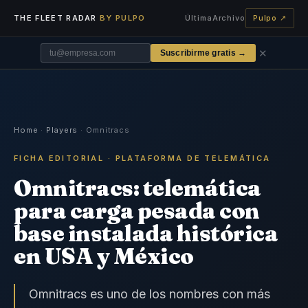
THE FLEET RADAR
BY PULPO
Última
Archivo
Pulpo ↗
✕
Suscribirme gratis →
Home
·
Players
· Omnitracs
FICHA EDITORIAL · PLATAFORMA DE TELEMÁTICA
Omnitracs: telemática
para carga pesada con
base instalada histórica
en USA y México
Omnitracs es uno de los nombres con más