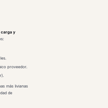
 carga y
os:
les.
nico proveedor.
r).
as más livianas
idad de