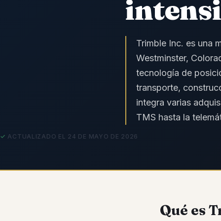
intens
Trimble Inc. es una 
Westminster, Colora
tecnología de posici
transporte, construc
integra varias adqui
TMS hasta la telemáti
ACTUALIZADO EL 24 DE MAYO DE 2026
Qué es T