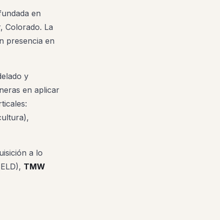
fundada en
, Colorado. La
n presencia en
delado y
oneras en aplicar
ticales:
ultura),
isición a lo
 ELD),
TMW