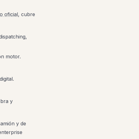
io oficial
, cubre
 dispatching,
ón motor.
gital.
obra y
 camión y de
enterprise