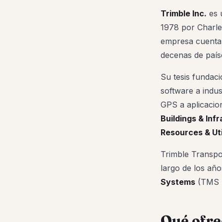
Trimble Inc.
es 
1978 por Charles
empresa cuenta 
decenas de país
Su tesis fundaci
software a indus
GPS a aplicacion
Buildings & Inf
Resources & Uti
Trimble Transpor
largo de los añ
Systems
(TMS p
Qué ofre