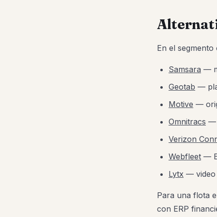
Alternat
En el segmento 
Samsara
— m
Geotab
— pla
Motive
— ori
Omnitracs
— 
Verizon Con
Webfleet
— E
Lytx
— video 
Para una flota e
con ERP financie