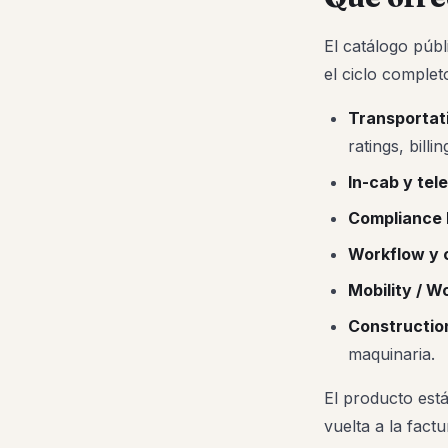
El catálogo púb
el ciclo complet
Transporta
ratings, billin
In-cab y tel
Compliance
Workflow y 
Mobility / W
Constructio
maquinaria.
El producto está
vuelta a la fac