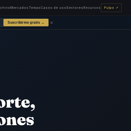
rchivo
Mercados
Temas
Casos de uso
Sectores
Recursos
Pulpo ↗
✕
Suscribirme gratis →
orte,
iones