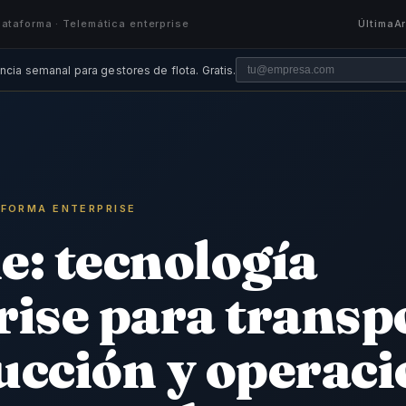
lataforma · Telemática enterprise
Última
A
ncia semanal para gestores de flota. Gratis.
TAFORMA ENTERPRISE
e: tecnología
rise para transp
ucción y operac