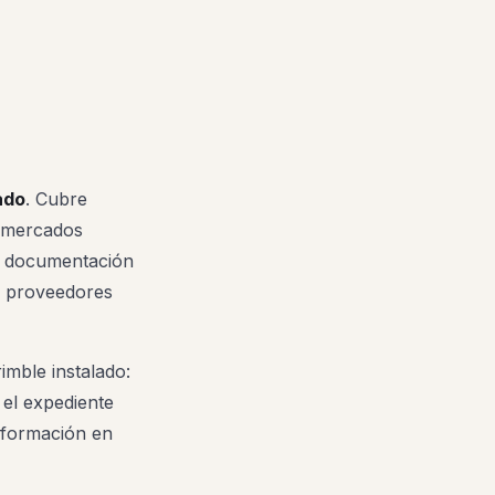
ado
. Cubre
n mercados
s: documentación
n proveedores
mble instalado:
 el expediente
información en