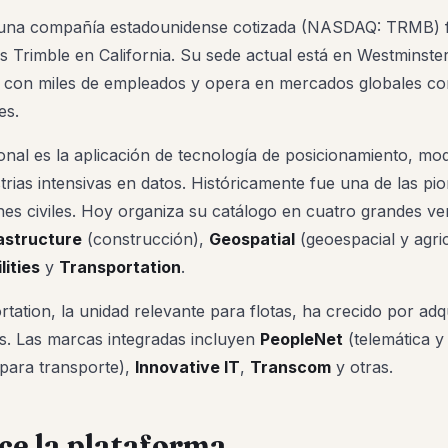
una compañía estadounidense cotizada (NASDAQ: TRMB) 
 Trimble en California. Su sede actual está en Westminster
con miles de empleados y opera en mercados globales co
es.
onal es la aplicación de tecnología de posicionamiento, mo
trias intensivas en datos. Históricamente fue una de las pi
es civiles. Hoy organiza su catálogo en cuatro grandes ver
rastructure
(construcción),
Geospatial
(geoespacial y agric
lities
y
Transportation
.
tation, la unidad relevante para flotas, ha crecido por adqu
os. Las marcas integradas incluyen
PeopleNet
(telemática y
ara transporte),
Innovative IT
,
Transcom
y otras.
ce la plataforma