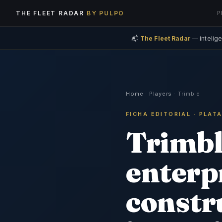
THE FLEET RADAR
BY PULPO
P
📬
The Fleet Radar
— intelige
Home
·
Players
· Trimble
FICHA EDITORIAL · PLA
Trimbl
enterp
constr