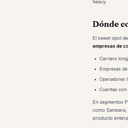
heavy.
Dónde c
El sweet spot d
empresas de co
Carriers lon
Empresas de 
Operadores l
Cuentas con n
En segmentos PY
como Samsara, M
producto enterpr