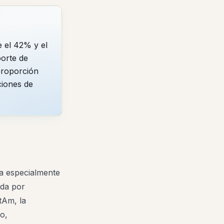
 el 42% y el
porte de
proporción
ciones de
va especialmente
ada por
tAm, la
o,