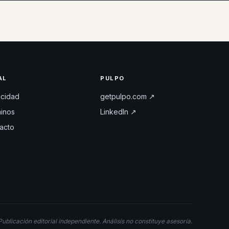
AL
PULPO
acidad
getpulpo.com ↗
inos
LinkedIn ↗
acto
Publicación editorial independiente. Análisis no constituye asesoría.