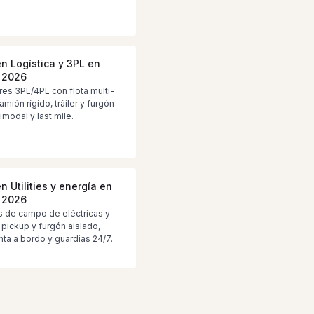
en Logística y 3PL en
 2026
es 3PL/4PL con flota multi-
amión rígido, tráiler y furgón
imodal y last mile.
n Utilities y energía en
 2026
s de campo de eléctricas y
 pickup y furgón aislado,
ta a bordo y guardias 24/7.