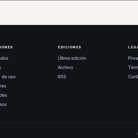
IONES
EDICIONES
LEG
ados
Última edición
Priv
s
Archivo
Térm
 de uso
RSS
Cont
res
des
sos