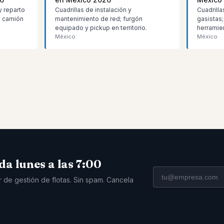
y reparto
Cuadrillas de instalación y
Cuadrilla
 y camión
mantenimiento de red; furgón
gasistas;
equipado y pickup en territorio.
herramien
México
México
da lunes a las 7:00
r de gestión de flotas. Sin spam. Cancela