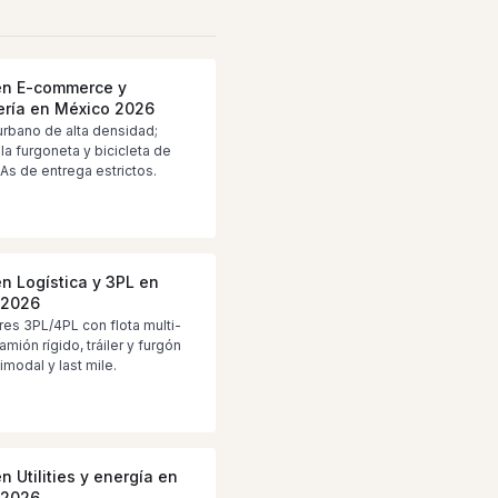
en E-commerce y
ría en México 2026
urbano de alta densidad;
lla furgoneta y bicicleta de
As de entrega estrictos.
en Logística y 3PL en
 2026
es 3PL/4PL con flota multi-
amión rígido, tráiler y furgón
imodal y last mile.
n Utilities y energía en
 2026