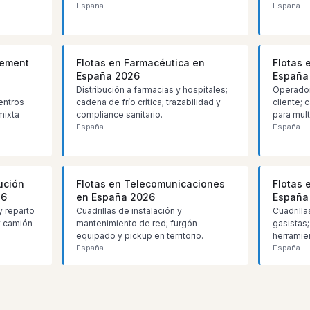
España
España
gement
Flotas en Farmacéutica en
Flotas 
España 2026
España
Distribución a farmacias y hospitales;
Operador
entros
cadena de frío crítica; trazabilidad y
cliente; c
mixta
compliance sanitario.
para mult
España
España
bución
Flotas en Telecomunicaciones
Flotas e
26
en España 2026
España
y reparto
Cuadrillas de instalación y
Cuadrilla
 y camión
mantenimiento de red; furgón
gasistas;
equipado y pickup en territorio.
herramien
España
España