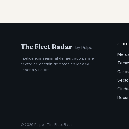
SECC
The Fleet Radar
by Pulpo
Merc
Inteligencia semanal de mercado para el
Tema
sector de gestión de flotas en México,
España y LatAm.
Casos
Secto
Ciuda
Recur
© 2026 Pulpo · The Fleet Radar