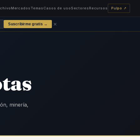
rchivo
Mercados
Temas
Casos de uso
Sectores
Recursos
Pulpo ↗
✕
Suscribirme gratis →
otas
ión, minería,