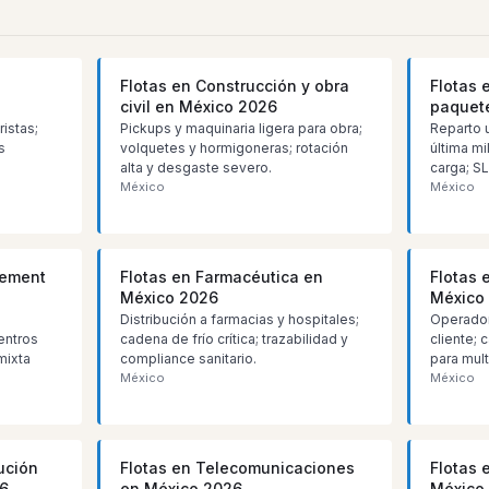
Flotas en Construcción y obra
Flotas 
civil en México 2026
paquete
ristas;
Pickups y maquinaria ligera para obra;
Reparto 
s
volquetes y hormigoneras; rotación
última mi
alta y desgaste severo.
carga; SL
México
México
gement
Flotas en Farmacéutica en
Flotas 
México 2026
México
Distribución a farmacias y hospitales;
Operador
entros
cadena de frío crítica; trazabilidad y
cliente; c
mixta
compliance sanitario.
para mult
México
México
bución
Flotas en Telecomunicaciones
Flotas e
26
en México 2026
México