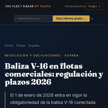
THE FLEET RADAR
BY PULPO
Última
Archivo
Pulpo ↗
✕
Suscribirme gratis →
Home
·
Temas
·
España
REGULACIÓN Y OBLIGACIONES · ESPAÑA
Baliza V-16
en flotas
comerciales: regulación y
plazos 2026
El 1 de enero de 2026 entra en vigor la
obligatoriedad de la baliza V-16 conectada