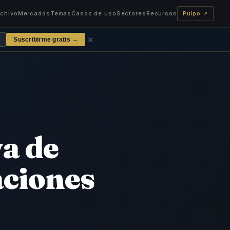
rchivo
Mercados
Temas
Casos de uso
Sectores
Recursos
Pulpo ↗
✕
Suscribirme gratis →
a de
aciones