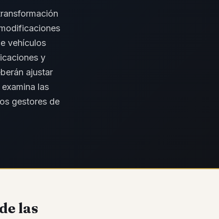
 transformación
 modificaciones
de vehículos
nicaciones y
berán ajustar
l examina las
los gestores de
de las