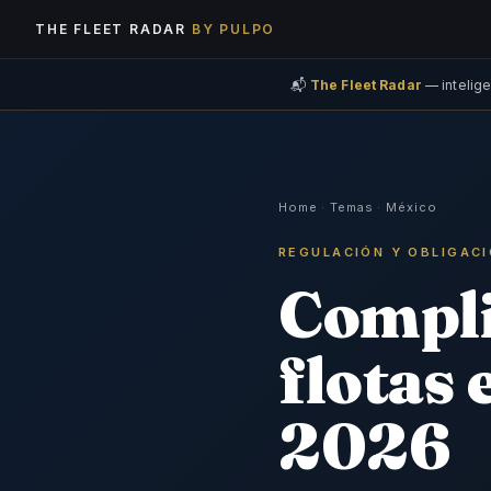
THE FLEET RADAR
BY PULPO
📬
The Fleet Radar
— intelige
Home
·
Temas
·
México
REGULACIÓN Y OBLIGACI
Compli
flotas 
2026