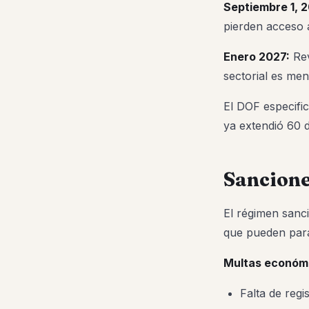
Septiembre 1, 
pierden acceso a
Enero 2027:
Rev
sectorial es me
El DOF especific
ya extendió 60 d
Sancione
El régimen sanc
que pueden para
Multas económ
Falta de reg