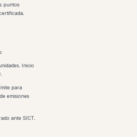
os puntos
ertificada.
s:
nidades. Inicio
.
ímite para
 de emisiones
rado ante SICT.