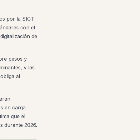
dos por la SICT
tándares con el
igitalización de
bre pesos y
inantes, y las
obliga al
tarán
es en carga
stima que el
os durante 2026.