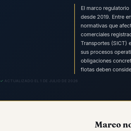
El marco regulatorio
desde 2019. Entre en
normativas que afect
comerciales registra
Transportes (
SICT
) 
sus procesos operativ
obligaciones concret
flotas deben conside
ACTUALIZADO EL 1 DE JULIO DE 2026
Marco no