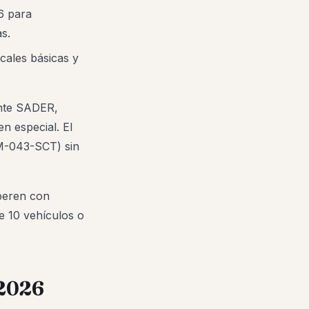
6 para
s.
scales básicas y
ante SADER,
n especial. El
OM-043-SCT) sin
peren con
de 10 vehículos o
 2026