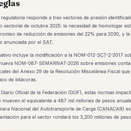
eglas
 regulatoria responde a tres vectores de presión identifica
co sectorial de octubre 2025: la necesidad de homologar es
romiso de reducción de emisiones del 22% para 2030, y la d
es anunciada por el
SAT
.
ativo incluye la modificación a la NOM-012-
SCT
-2-2017 so
a nueva NOM-087-SEMARNAT-2026 sobre emisiones contam
scales del Anexo 29 de la Resolución Miscelánea Fiscal que 
nico de bitácoras.
 Diario Oficial de la Federación (DOF), estas normas impac
 mueven el equivalente a 487 mil millones de pesos anual
ámara Nacional del Autotransporte de Carga (
CANACAR
) e
entación para el sector rondará los 3,200 millones de pes