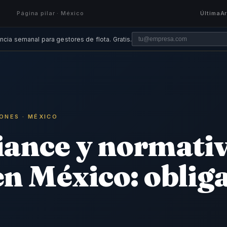
Página pilar · México
Última
A
ncia semanal para gestores de flota. Gratis.
ONES · MÉXICO
ance y normativ
en México: oblig