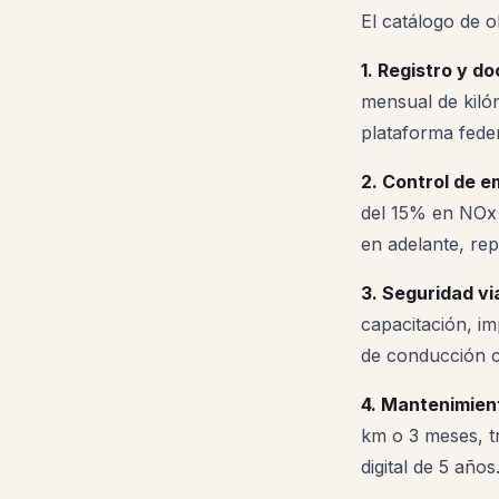
El catálogo de o
1. Registro y d
mensual de kilóm
plataforma feder
2. Control de e
del 15% en NOx 
en adelante, re
3. Seguridad via
capacitación, i
de conducción c
4. Mantenimien
km o 3 meses, tr
digital de 5 años