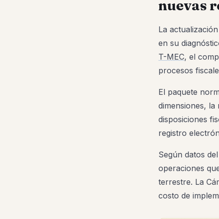
nuevas r
La actualización
en su diagnósti
T-MEC
, el comp
procesos fiscal
El paquete norm
dimensiones, l
disposiciones fi
registro electró
Según datos del
operaciones que
terrestre. La C
costo de implem