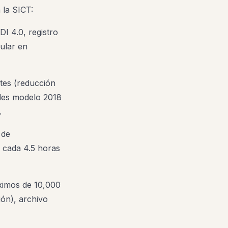
 la SICT:
I 4.0, registro
cular en
ites (reducción
ades modelo 2018
.
 de
o cada 4.5 horas
imos de 10,000
ión), archivo