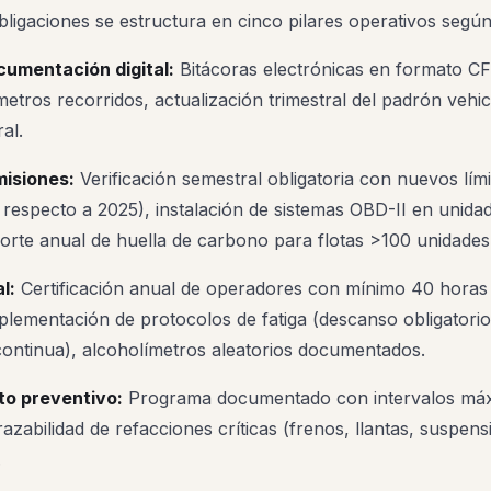
bligaciones se estructura en cinco pilares operativos según
ocumentación digital:
Bitácoras electrónicas en formato CFD
etros recorridos, actualización trimestral del padrón vehi
al.
misiones:
Verificación semestral obligatoria con nuevos lím
respecto a 2025), instalación de sistemas OBD-II en unid
porte anual de huella de carbono para flotas >100 unidades
l:
Certificación anual de operadores con mínimo 40 horas
mplementación de protocolos de fatiga (descanso obligatori
ontinua), alcoholímetros aleatorios documentados.
to preventivo:
Programa documentado con intervalos máx
azabilidad de refacciones críticas (frenos, llantas, suspens
.