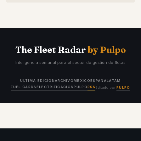
The Fleet Radar
by Pulpo
Inteligencia semanal para el sector de gestión de flotas
ÚLTIMA EDICIÓN
ARCHIVO
MÉXICO
ESPAÑA
LATAM
FUEL CARDS
ELECTRIFICACIÓN
PULPO
RSS
Editado por
PULPO