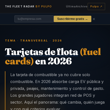
THE FLEET RADAR
BY PULPO
Última
Archivo
Pulpo ↗
✕
Suscribirme gratis →
TEMA · TRANSVERSAL · 2026
Tarjetas de flota
(fuel
cards)
en 2026
La tarjeta de combustible ya no cubre solo
combustible. En 2026 absorbe carga EV pública y
privada, peajes, mantenimiento y control de gasto.
Los grandes jugadores integran red de POS y
sector. Aquí el panorama: qué cambia, quién juega
y con qué criterios evaluar.