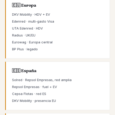
🇪🇺 Europa
DKV Mobility · HDV + EV
Edenred · multi-gasto Visa
UTA Edenred · HDV
Radius · UK/EU
Eurowag · Europa central
BP Plus · legado
🇪🇸 España
Solred · Repsol Empresas, red amplia
Repsol Empresas · fuel + EV
Cepsa Flotas · red ES
DKV Mobility · presencia EU