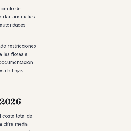
imiento de
portar anomalías
 autoridades
do restricciones
 las flotas a
a documentación
as de bajas
s 2026
 coste total de
a cifra media