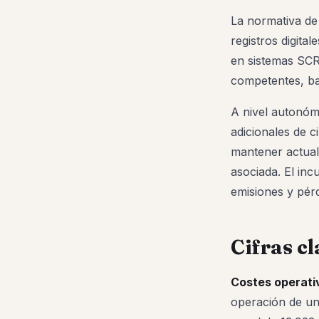
La normativa de
registros digita
en sistemas SCR 
competentes, ba
A nivel autonóm
adicionales de c
mantener actual
asociada. El in
emisiones y pérd
Cifras c
Costes operati
operación de una