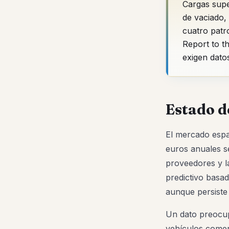
Cargas supe
de vaciado, 
cuatro patr
Report to t
exigen dato
Estado d
El mercado espa
euros anuales s
proveedores y l
predictivo basa
aunque persiste
Un dato preocup
vehículos comer