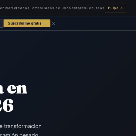
rchivo
Mercados
Temas
Casos de uso
Sectores
Recursos
Pulpo ↗
✕
Suscribirme gratis →
a en
26
e transformación
r camión pesado