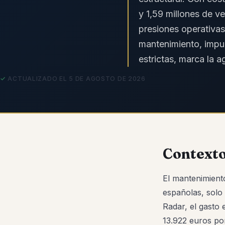
y 1,59 millones de v
presiones operativas
mantenimiento, impul
estrictas, marca la 
ACTUALIZADO EL 5 DE AGOSTO DE 2026
Contexto
El mantenimient
españolas, solo
Radar, el gasto
13.922 euros por