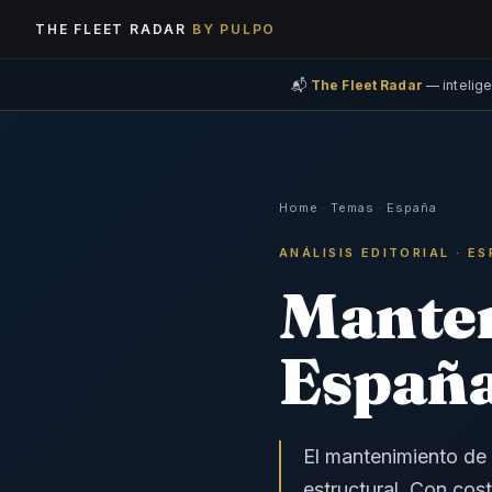
THE FLEET RADAR
BY PULPO
📬
The Fleet Radar
— intelige
Home
·
Temas
·
España
ANÁLISIS EDITORIAL · E
Manten
Españ
El mantenimiento de
estructural. Con co