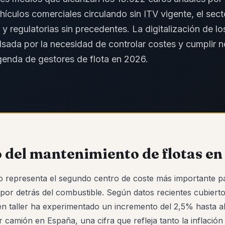
ehículos comerciales circulando sin
ITV
vigente, el sect
 y regulatorias sin precedentes. La digitalización de l
sada por la necesidad de controlar costes y cumplir 
agenda de gestores de flota en 2026.
 del mantenimiento de flotas e
o representa el segundo centro de coste más importante par
 por detrás del combustible. Según datos recientes cubiert
 en taller ha experimentado un incremento del 2,5% hasta a
 camión en España, una cifra que refleja tanto la inflación