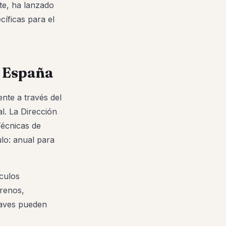
rte, ha lanzado
íficas para el
n España
nte a través del
l. La Dirección
Técnicas de
lo: anual para
ículos
frenos,
raves pueden