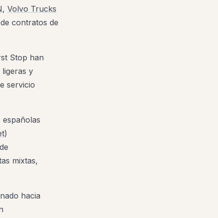
N
,
Volvo Trucks
de contratos de
rst Stop han
ligeras y
e servicio
s españolas
et
)
 de
tas mixtas,
onado hacia
n