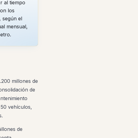
r al tiempo
son los
, según el
ual mensual,
etro.
.200 millones de
onsolidación de
antenimiento
 50 vehículos,
s.
illones de
senta