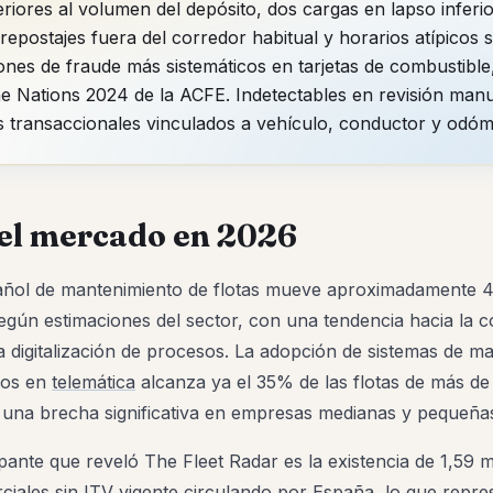
riores al volumen del depósito, dos cargas en lapso inferio
repostajes fuera del corredor habitual y horarios atípicos 
ones de fraude más sistemáticos en tarjetas de combustible
he Nations 2024 de la ACFE. Indetectables en revisión man
s transaccionales vinculados a vehículo, conductor y odóm
el mercado en 2026
ñol de mantenimiento de flotas mueve aproximadamente 4
egún estimaciones del sector, con una tendencia hacia la c
a digitalización de procesos. La adopción de sistemas de m
dos en
telemática
alcanza ya el 35% de las flotas de más de
 una brecha significativa en empresas medianas y pequeña
ante que reveló The Fleet Radar es la existencia de 1,59 m
ciales sin ITV vigente circulando por España, lo que repre