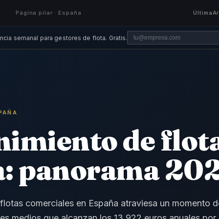
Página pilar · España
Última
A
ncia semanal para gestores de flota. Gratis.
SPAÑA
imiento de flot
a: panorama 20
 flotas comerciales en España atraviesa un momento d
stes medios que alcanzan los 13.922 euros anuales po