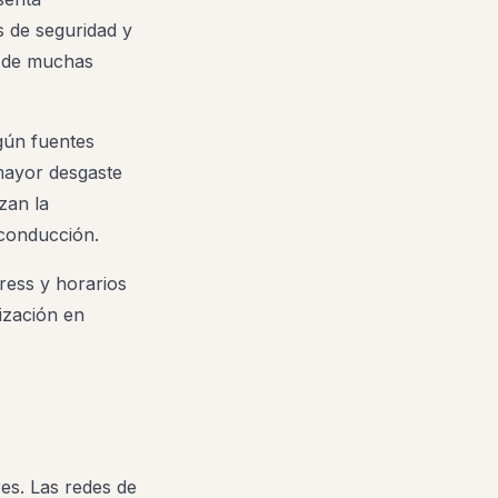
s de seguridad y
l de muchas
gún fuentes
 mayor desgaste
zan la
 conducción.
ress y horarios
ización en
res. Las redes de