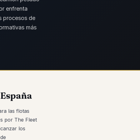
or enfrenta
os procesos de
normativas más
n España
a las flotas
os por The Fleet
lcanzar los
 de