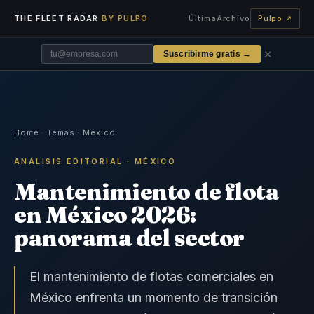
THE FLEET RADAR
BY PULPO
Última
Archivo
Pulpo ↗
✕
Suscribirme gratis →
Home
·
Temas
·
México
ANÁLISIS EDITORIAL · MÉXICO
Mantenimiento de flota
en México 2026:
panorama del sector
El mantenimiento de flotas comerciales en
México enfrenta un momento de transición