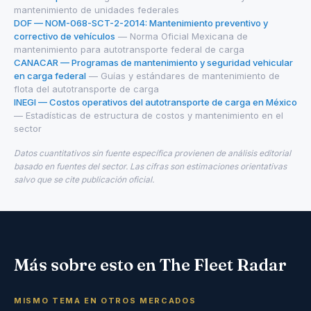
mantenimiento de unidades federales
DOF — NOM-068-SCT-2-2014: Mantenimiento preventivo y
correctivo de vehículos
— Norma Oficial Mexicana de
mantenimiento para autotransporte federal de carga
CANACAR — Programas de mantenimiento y seguridad vehicular
en carga federal
— Guías y estándares de mantenimiento de
flota del autotransporte de carga
INEGI — Costos operativos del autotransporte de carga en México
— Estadísticas de estructura de costos y mantenimiento en el
sector
Datos cuantitativos sin fuente específica provienen de análisis editorial
basado en fuentes del sector. Las cifras son estimaciones orientativas
salvo que se cite publicación oficial.
Más sobre esto en The Fleet Radar
MISMO TEMA EN OTROS MERCADOS